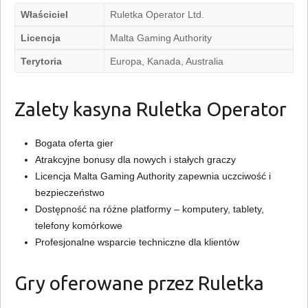
Właściciel
Ruletka Operator Ltd.
Licencja
Malta Gaming Authority
Terytoria
Europa, Kanada, Australia
Zalety kasyna Ruletka Operator
Bogata oferta gier
Atrakcyjne bonusy dla nowych i stałych graczy
Licencja Malta Gaming Authority zapewnia uczciwość i
bezpieczeństwo
Dostępność na różne platformy – komputery, tablety,
telefony komórkowe
Profesjonalne wsparcie techniczne dla klientów
Gry oferowane przez Ruletka