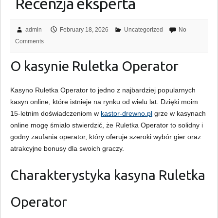
Recenzja eksperta
admin
February 18, 2026
Uncategorized
No
Comments
O kasynie Ruletka Operator
Kasyno Ruletka Operator to jedno z najbardziej popularnych
kasyn online, które istnieje na rynku od wielu lat. Dzięki moim
15-letnim doświadczeniom w
kastor-drewno.pl
grze w kasynach
online mogę śmiało stwierdzić, że Ruletka Operator to solidny i
godny zaufania operator, który oferuje szeroki wybór gier oraz
atrakcyjne bonusy dla swoich graczy.
Charakterystyka kasyna Ruletka
Operator