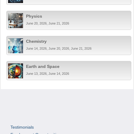
Physics
June 20, 2026, June 21, 2026
Chemistry
June 14, 2026, June 20, 2026, June 21, 2026
Earth and Space
June 13, 2026, June 14, 2026
Testimonials