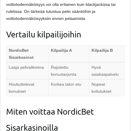
voittotodennäköisyys voi olla erilainen kuin blackjackissa tai
ruletissa. On tärkeää tutustua pelin sääntöihin ja
voittotodennäköisyyksiin ennen pelaamista.
Vertailu kilpailijoihin
NordicBet
Kilpailija A
Kilpailija B
Sisarkasinot
Laaja pelivalikoima
Rajoitettu
Hyvä
bonustarjonta
asiakaspalvelu
Houkuttelevat
Korkea talon etu
Nopeat
bonukset
kotiutukset
Miten voittaa NordicBet
Sisarkasinoilla