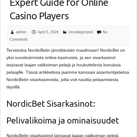
Expert Guide for Online
Casino Players
admin
April 5, 2026
Uncategorized
No
Comments
Tervetuloa NordicBetin jännittävään maailmaan! NordicBet on
yksi suosituimmista online-kasinoista, ja sen sisarkasinot
tarjoavat laajan valikoiman pelejä ja houkuttelevia bonuksia
pelaajille. Tässä artikkelissa jaamme kanssasi asiantuntijatietoa
NordicBetin sisarkasinoista, jotta voit nauttia pelaamisesta
täysillä.
NordicBet Sisarkasinot:
Pelivalikoima ja ominaisuudet
NordicBetin sisarkasinot tarjoavat laajan valikoiman pelejä,