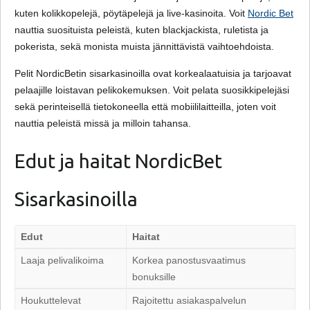
kuten kolikkopelejä, pöytäpelejä ja live-kasinoita. Voit
Nordic Bet
nauttia suosituista peleistä, kuten blackjackista, ruletista ja
pokerista, sekä monista muista jännittävistä vaihtoehdoista.
Pelit NordicBetin sisarkasinoilla ovat korkealaatuisia ja tarjoavat
pelaajille loistavan pelikokemuksen. Voit pelata suosikkipelejäsi
sekä perinteisellä tietokoneella että mobiililaitteilla, joten voit
nauttia peleistä missä ja milloin tahansa.
Edut ja haitat NordicBet
Sisarkasinoilla
Edut
Haitat
Laaja pelivalikoima
Korkea panostusvaatimus
bonuksille
Houkuttelevat
Rajoitettu asiakaspalvelun