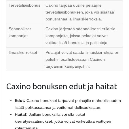
Tervetuliaisbonus
Caxino tarjoaa uusille pelaajille
tervetuliaisbonuksen, joka voi sisältää
bonusrahaa ja ilmaiskierroksia.
Säännölliset
Caxino järjestää säännöllisesti erilaisia
kampanjat
kampanjoita, joissa pelaajat voivat
voittaa lisää bonuksia ja palkintoja.
Ilmaiskierrokset
Pelaajat voivat saada ilmaiskierroksia eri
peleihin osallistuessaan Caxinon
tarjoamiin kampanjoihin.
Caxino bonuksen edut ja haitat
Edut:
Caxino bonukset tarjoavat pelaajille mahdollisuuden
lisätä pelikassaansa ja voittomahdollisuuksiaan.
Haitat:
Joillain bonuksilla voi olla tiukat
kierrätysvaatimukset, jotka voivat vaikeuttaa voittojen
kotiuttamista.