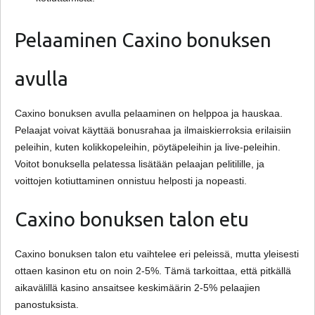
Pelaaminen Caxino bonuksen
avulla
Caxino bonuksen avulla pelaaminen on helppoa ja hauskaa.
Pelaajat voivat käyttää bonusrahaa ja ilmaiskierroksia erilaisiin
peleihin, kuten kolikkopeleihin, pöytäpeleihin ja live-peleihin.
Voitot bonuksella pelatessa lisätään pelaajan pelitilille, ja
voittojen kotiuttaminen onnistuu helposti ja nopeasti.
Caxino bonuksen talon etu
Caxino bonuksen talon etu vaihtelee eri peleissä, mutta yleisesti
ottaen kasinon etu on noin 2-5%. Tämä tarkoittaa, että pitkällä
aikavälillä kasino ansaitsee keskimäärin 2-5% pelaajien
panostuksista.