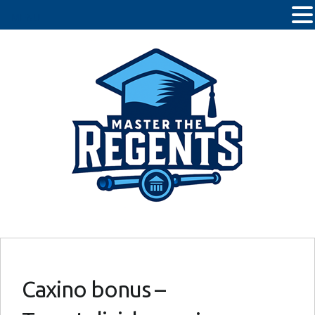
MENU
Caxino bonus –