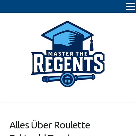
MENU
Alles Über Roulette