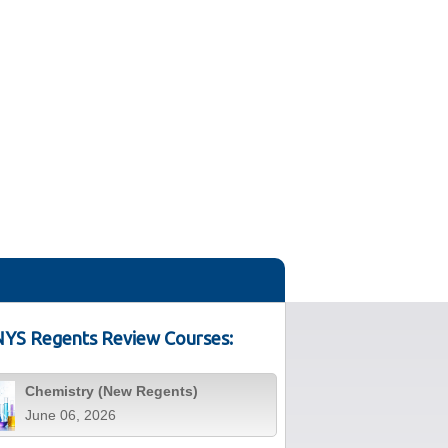
YS Regents Review Courses:
Chemistry (New Regents)
June 06, 2026