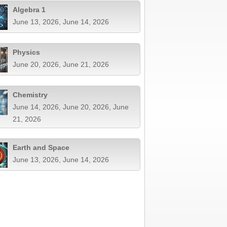
Algebra 1
June 13, 2026, June 14, 2026
Physics
June 20, 2026, June 21, 2026
Chemistry
June 14, 2026, June 20, 2026, June
21, 2026
Earth and Space
June 13, 2026, June 14, 2026