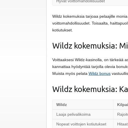
Hyvät voittomahdollisuudet
Wildz kokemuksia tarjoaa pelaajille monia 
voittomahdollisuudet. Toisaalta, haittapuoli
kotiutukset.
Wildz kokemuksia: Mi
Voittaaksesi Wildz-kasinolla, on tärkeää ase
kannattaa hyödyntää tarjolla olevia bonuksi
Muista myös pelata
Wildz bonus
vastuulli
Wildz kokemuksia: Kas
Wildz
Kilpai
Laaja pelivalikoima
Rajoit
Nopeat voittojen kotiutukset
Hitaat