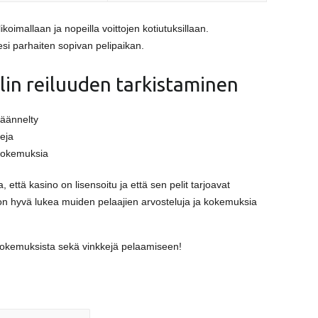
alikoimallaan ja nopeilla voittojen kotiutuksillaan.
llesi parhaiten sopivan pelipaikan.
lin reiluuden tarkistaminen
säännelty
eja
 kokemuksia
, että kasino on lisensoitu ja että sen pelit tarjoavat
i on hyvä lukea muiden pelaajien arvosteluja ja kokemuksia
 kokemuksista sekä vinkkejä pelaamiseen!