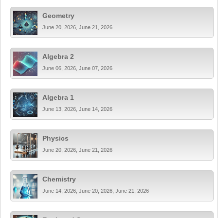
Geometry
June 20, 2026, June 21, 2026
Algebra 2
June 06, 2026, June 07, 2026
Algebra 1
June 13, 2026, June 14, 2026
Physics
June 20, 2026, June 21, 2026
Chemistry
June 14, 2026, June 20, 2026, June 21, 2026