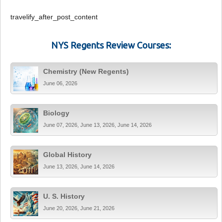
o
o
o
n
travelify_after_post_content
k
NYS Regents Review Courses:
Chemistry (New Regents)
June 06, 2026
Biology
June 07, 2026, June 13, 2026, June 14, 2026
Global History
June 13, 2026, June 14, 2026
U. S. History
June 20, 2026, June 21, 2026